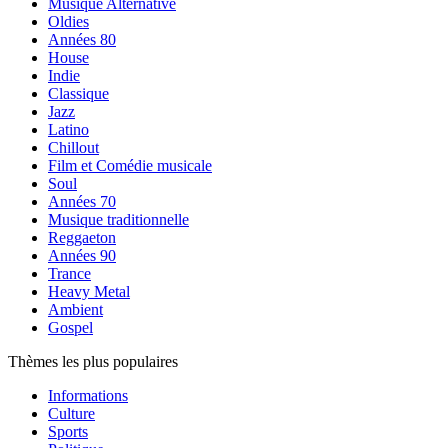
Musique Alternative
Oldies
Années 80
House
Indie
Classique
Jazz
Latino
Chillout
Film et Comédie musicale
Soul
Années 70
Musique traditionnelle
Reggaeton
Années 90
Trance
Heavy Metal
Ambient
Gospel
Thèmes les plus populaires
Informations
Culture
Sports