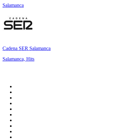
Salamanca
Cadena SER Salamanca
Salamanca, Hits
Top 100 sur
radio.fr
1
.
RTL
2
.
RMC Info Talk Sport
3
.
France Info
4
.
Europe 1
5
.
France Inter
6
.
Radio FREE DOM
7
.
NOSTALGIE
8
.
Tropiques FM
9
.
CHERIE FM
10
.
RTL2