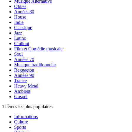
Musique Alternative
Oldies
Années 80
House
Indie
Classique
Jazz
Latino
Chillout
Film et Comédie musicale
Soul
Années 70
Musique traditionnelle
Reggaeton
Années 90
Trance
Heavy Metal
Ambient
Gospel
Thèmes les plus populaires
Informations
Culture
Sports