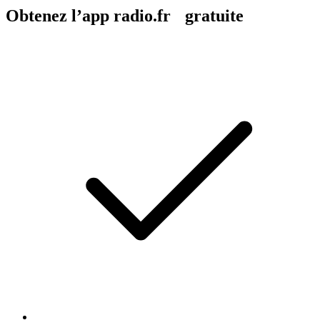
Obtenez l’app radio.fr gratuite