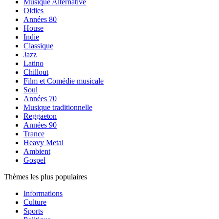
Musique Alternative
Oldies
Années 80
House
Indie
Classique
Jazz
Latino
Chillout
Film et Comédie musicale
Soul
Années 70
Musique traditionnelle
Reggaeton
Années 90
Trance
Heavy Metal
Ambient
Gospel
Thèmes les plus populaires
Informations
Culture
Sports