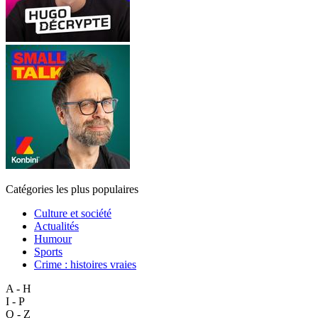
Catégories les plus populaires
Culture et société
Actualités
Humour
Sports
Crime : histoires vraies
A - H
I - P
Q - Z