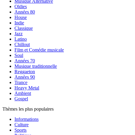
Musique Alternative
Oldies
Années 80
House
Indie
Classique
Jazz
Latino
Chillout
Film et Comédie musicale
Soul
Années 70
Musique traditionnelle
Reggaeton
Années 90
Trance
Heavy Metal
Ambient
Gospel
Thèmes les plus populaires
Informations
Culture
Sports