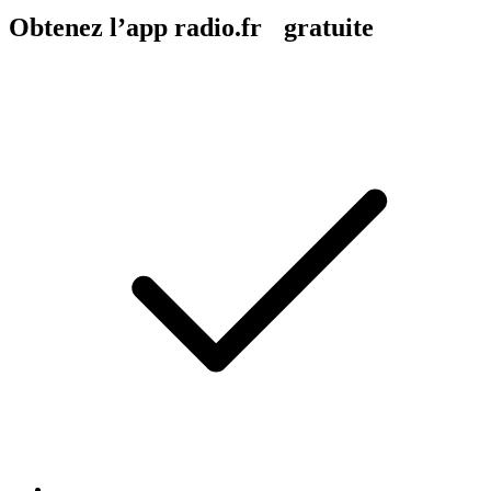
Obtenez l’app radio.fr gratuite