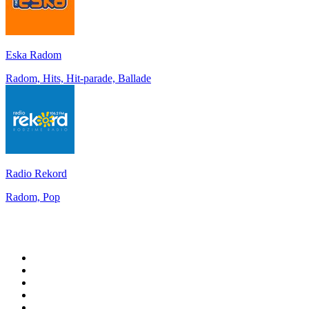
Eska Radom
Radom, Hits, Hit-parade, Ballade
Radio Rekord
Radom, Pop
Top 100 sur
radio.fr
1
.
RMC Info Talk Sport
2
.
RTL
3
.
France Info
4
.
Europe 1
5
.
France Inter