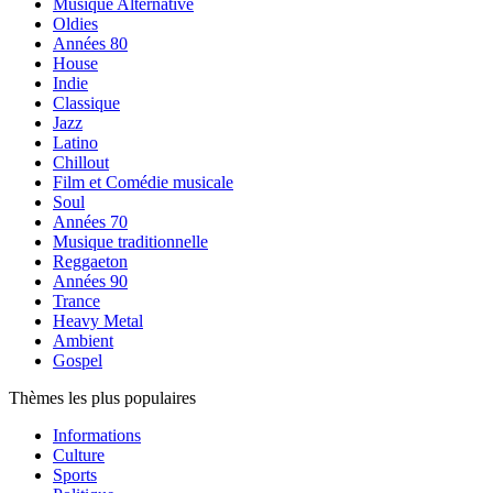
Musique Alternative
Oldies
Années 80
House
Indie
Classique
Jazz
Latino
Chillout
Film et Comédie musicale
Soul
Années 70
Musique traditionnelle
Reggaeton
Années 90
Trance
Heavy Metal
Ambient
Gospel
Thèmes les plus populaires
Informations
Culture
Sports