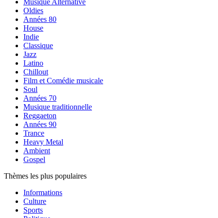
Musique Alternative
Oldies
Années 80
House
Indie
Classique
Jazz
Latino
Chillout
Film et Comédie musicale
Soul
Années 70
Musique traditionnelle
Reggaeton
Années 90
Trance
Heavy Metal
Ambient
Gospel
Thèmes les plus populaires
Informations
Culture
Sports