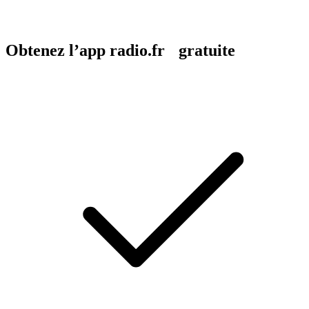
Obtenez l’app radio.fr gratuite