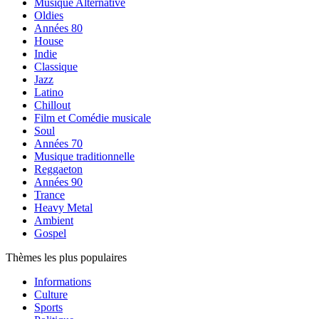
Musique Alternative
Oldies
Années 80
House
Indie
Classique
Jazz
Latino
Chillout
Film et Comédie musicale
Soul
Années 70
Musique traditionnelle
Reggaeton
Années 90
Trance
Heavy Metal
Ambient
Gospel
Thèmes les plus populaires
Informations
Culture
Sports