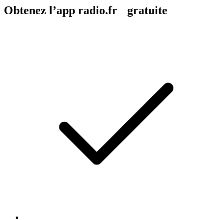
Obtenez l’app radio.fr gratuite