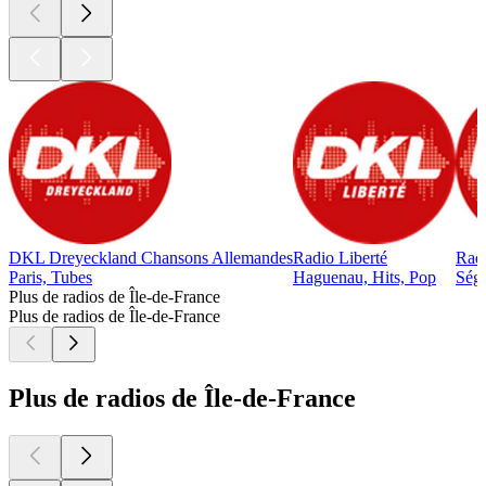
DKL Dreyeckland Chansons Allemandes
Radio Liberté
Rad
Paris, Tubes
Haguenau, Hits, Pop
Ségo
Plus de radios de Île-de-France
Plus de radios de Île-de-France
Plus de radios de Île-de-France