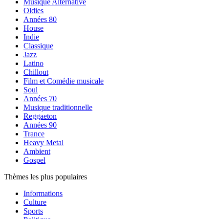
Musique Alternative
Oldies
Années 80
House
Indie
Classique
Jazz
Latino
Chillout
Film et Comédie musicale
Soul
Années 70
Musique traditionnelle
Reggaeton
Années 90
Trance
Heavy Metal
Ambient
Gospel
Thèmes les plus populaires
Informations
Culture
Sports