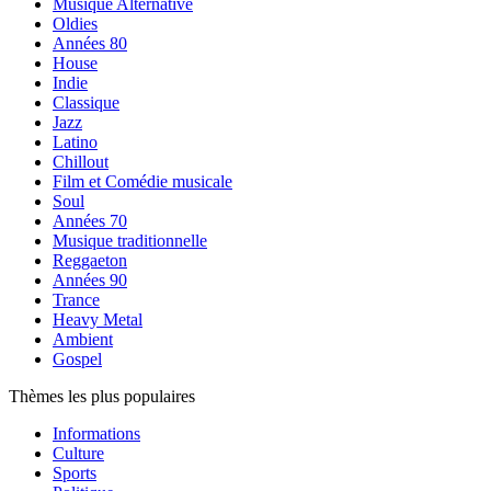
Musique Alternative
Oldies
Années 80
House
Indie
Classique
Jazz
Latino
Chillout
Film et Comédie musicale
Soul
Années 70
Musique traditionnelle
Reggaeton
Années 90
Trance
Heavy Metal
Ambient
Gospel
Thèmes les plus populaires
Informations
Culture
Sports