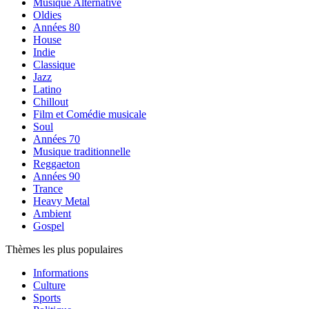
Musique Alternative
Oldies
Années 80
House
Indie
Classique
Jazz
Latino
Chillout
Film et Comédie musicale
Soul
Années 70
Musique traditionnelle
Reggaeton
Années 90
Trance
Heavy Metal
Ambient
Gospel
Thèmes les plus populaires
Informations
Culture
Sports