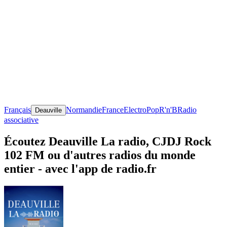
Français
Normandie
France
Electro
Pop
R'n'B
Radio
Deauville
associative
Écoutez Deauville La radio, CJDJ Rock
102 FM ou d'autres radios du monde
entier - avec l'app de radio.fr