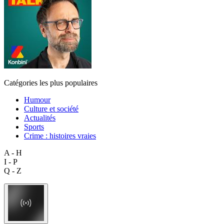
Catégories les plus populaires
Humour
Culture et société
Actualités
Sports
Crime : histoires vraies
A - H
I - P
Q - Z