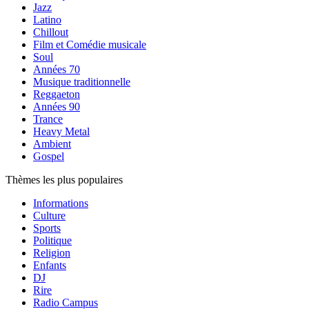
Jazz
Latino
Chillout
Film et Comédie musicale
Soul
Années 70
Musique traditionnelle
Reggaeton
Années 90
Trance
Heavy Metal
Ambient
Gospel
Thèmes les plus populaires
Informations
Culture
Sports
Politique
Religion
Enfants
DJ
Rire
Radio Campus