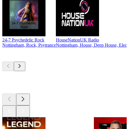
24-7 Psychedelic Rock
HouseNationUK Radio
Nottingham, Rock, Psytrance
Nottingham, House, Deep House, Electr
Les meilleurs
podcasts
Les meilleurs
podcasts
Les meilleurs
podcasts