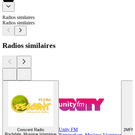
Radios similaires
Radios similaires
Radios similaires
Unity FM
Crescent Radio
2MFM 
Rochdale, Musique Islamique
Birmingham, Musique Islamique