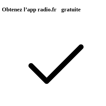
Obtenez l’app radio.fr gratuite