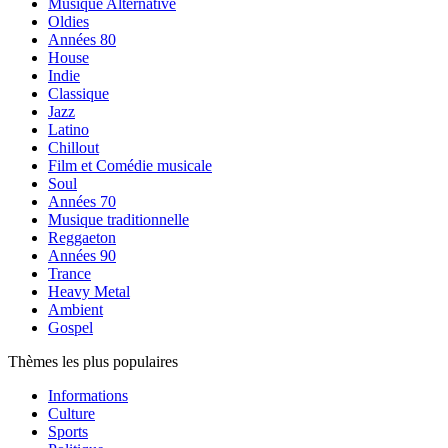
Musique Alternative
Oldies
Années 80
House
Indie
Classique
Jazz
Latino
Chillout
Film et Comédie musicale
Soul
Années 70
Musique traditionnelle
Reggaeton
Années 90
Trance
Heavy Metal
Ambient
Gospel
Thèmes les plus populaires
Informations
Culture
Sports