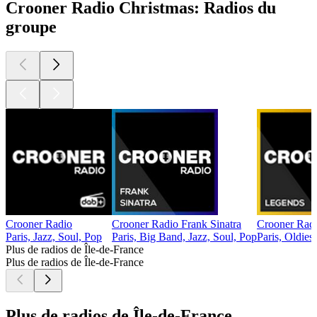
Crooner Radio Christmas: Radios du
groupe
Crooner Radio
Crooner Radio Frank Sinatra
Crooner Rad
Paris, Jazz, Soul, Pop
Paris, Big Band, Jazz, Soul, Pop
Paris, Oldies,
Plus de radios de Île-de-France
Plus de radios de Île-de-France
Plus de radios de Île-de-France