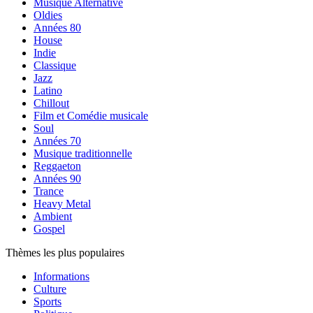
Musique Alternative
Oldies
Années 80
House
Indie
Classique
Jazz
Latino
Chillout
Film et Comédie musicale
Soul
Années 70
Musique traditionnelle
Reggaeton
Années 90
Trance
Heavy Metal
Ambient
Gospel
Thèmes les plus populaires
Informations
Culture
Sports