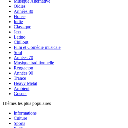
Musique Alternative
Oldies
Années 80
House
Indie
Classique
Jazz
Latino
Chillout
Film et Comédie musicale
Soul
Années 70
Musique traditionnelle
Reggaeton
Années 90
Trance
Heavy Metal
Ambient
Gospel
Thèmes les plus populaires
Informations
Culture
Sports