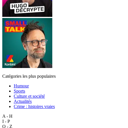
Catégories les plus populaires
Humour
Sports
Culture et société
Actualités
Crime : histoires vraies
A - H
I - P
Q - Z