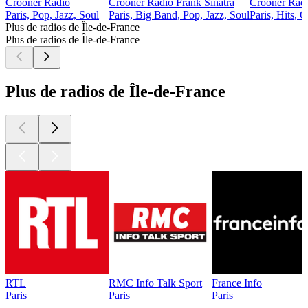
Crooner Radio
Crooner Radio Frank Sinatra
Crooner Rad
Paris, Pop, Jazz, Soul
Paris, Big Band, Pop, Jazz, Soul
Paris, Hits, O
Plus de radios de Île-de-France
Plus de radios de Île-de-France
Plus de radios de Île-de-France
RTL
RMC Info Talk Sport
France Info
Paris
Paris
Paris