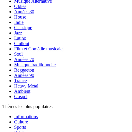
Musique Alternative
Oldies
Années 80
House
Indie
Classique
Jazz
Latino
Chillout
Film et Comédie musicale
Soul
Années 70
Musique traditionnelle
Reggaeton
Années 90
Trance
Heavy Metal
Ambient
Gospel
Thèmes les plus populaires
Informations
Culture
Sports