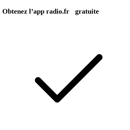
Obtenez l’app radio.fr gratuite