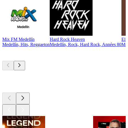
Mix FM Medellín
Hard Rock Heaven
El 
Medellín, Hits, Reggaeton
Medellín, Rock, Hard Rock, Années 80
Med
Les meilleurs
podcasts
Les meilleurs
podcasts
Les meilleurs
podcasts