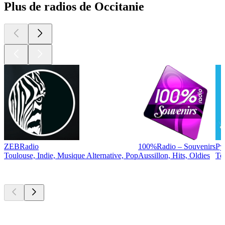
Plus de radios de Occitanie
ZEBRadio
100%Radio – Souvenirs
Py
Toulouse, Indie, Musique Alternative, Pop
Aussillon, Hits, Oldies
To
Les meilleurs
podcasts
Les meilleurs
podcasts
Les meilleurs
podcasts