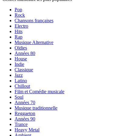
Pop
Rock
Chansons françaises
Electro
Hits
Rap
Musique Alternative
Oldies
Années 80
House
Indie
Classique
Jazz
Latino
Chillout
Film et Comédie musicale
Soul
Années 70
Musique traditionnelle
Reggaeton
Années 90
Trance
Heavy Metal
Ambient