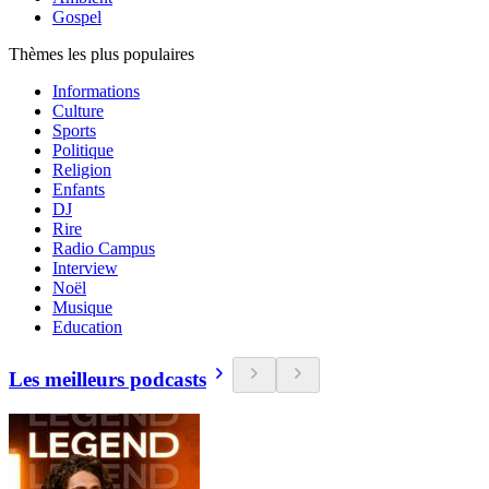
Gospel
Thèmes les plus populaires
Informations
Culture
Sports
Politique
Religion
Enfants
DJ
Rire
Radio Campus
Interview
Noël
Musique
Education
Les meilleurs podcasts