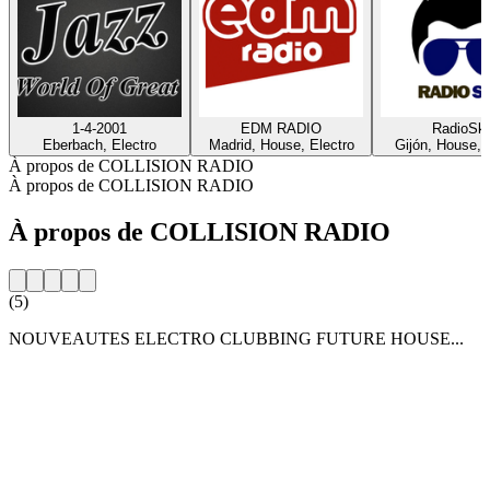
1-4-2001
EDM RADIO
RadioSk
Eberbach, Electro
Madrid, House, Electro
Gijón, House, 
À propos de COLLISION RADIO
À propos de COLLISION RADIO
À propos de COLLISION RADIO
(5)
NOUVEAUTES ELECTRO CLUBBING FUTURE HOUSE...
Site web de la radio