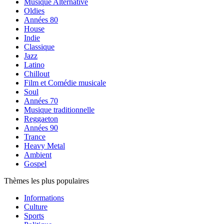
Musique Alternative
Oldies
Années 80
House
Indie
Classique
Jazz
Latino
Chillout
Film et Comédie musicale
Soul
Années 70
Musique traditionnelle
Reggaeton
Années 90
Trance
Heavy Metal
Ambient
Gospel
Thèmes les plus populaires
Informations
Culture
Sports