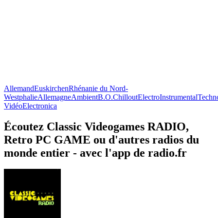
Allemand
Euskirchen
Rhénanie du Nord-
Westphalie
Allemagne
Ambient
B.O.
Chillout
Electro
Instrumental
Techn
Vidéo
Electronica
Écoutez Classic Videogames RADIO,
Retro PC GAME ou d'autres radios du
monde entier - avec l'app de radio.fr