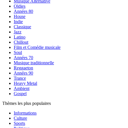
Musique Alternative
Oldies
Années 80
House
Indie
Classique
Jazz
Latino
Chillout
Film et Comédie musicale
Soul
Années 70
Musique traditionnelle
Reggaeton
Années 90
Trance
Heavy Metal
Ambient
Gospel
Thèmes les plus populaires
Informations
Culture
Sports