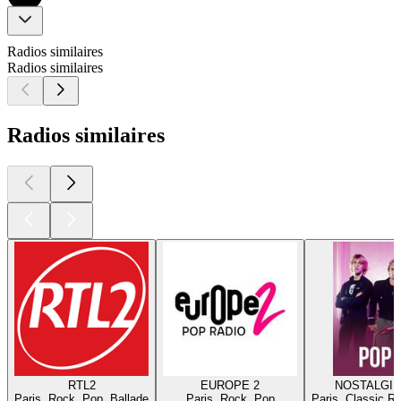
Radios similaires
Radios similaires
Radios similaires
RTL2
EUROPE 2
NOSTALGIE
Paris, Rock, Pop, Ballade
Paris, Rock, Pop
Paris, Classic R