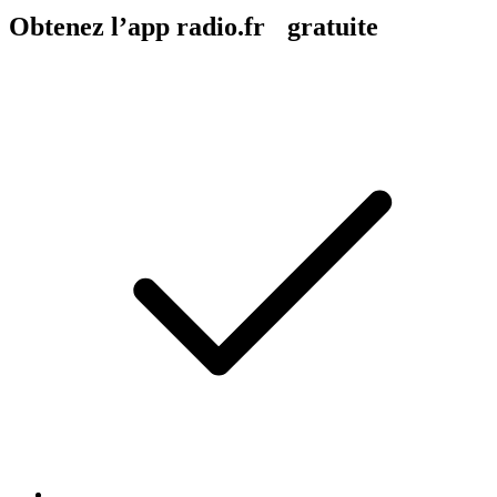
Obtenez l’app radio.fr gratuite