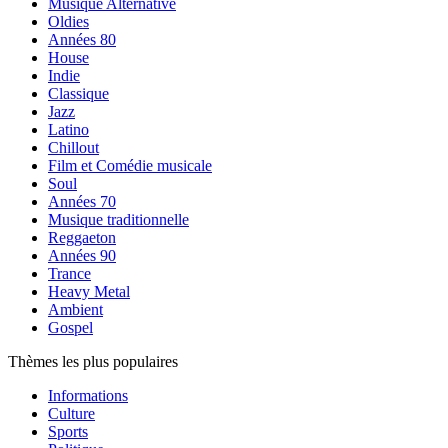
Musique Alternative
Oldies
Années 80
House
Indie
Classique
Jazz
Latino
Chillout
Film et Comédie musicale
Soul
Années 70
Musique traditionnelle
Reggaeton
Années 90
Trance
Heavy Metal
Ambient
Gospel
Thèmes les plus populaires
Informations
Culture
Sports