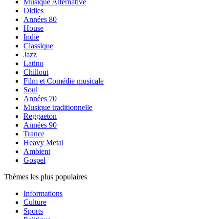
Musique Alternative
Oldies
Années 80
House
Indie
Classique
Jazz
Latino
Chillout
Film et Comédie musicale
Soul
Années 70
Musique traditionnelle
Reggaeton
Années 90
Trance
Heavy Metal
Ambient
Gospel
Thèmes les plus populaires
Informations
Culture
Sports