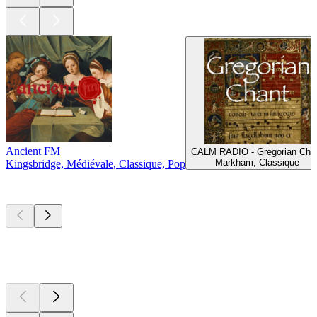
Ancient FM
CALM RADIO - Gregorian Cha
Markham, Classique
Kingsbridge, Médiévale, Classique, Pop
Les meilleurs
podcasts
Les meilleurs
podcasts
Les meilleurs
podcasts