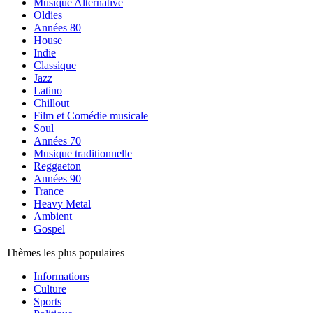
Musique Alternative
Oldies
Années 80
House
Indie
Classique
Jazz
Latino
Chillout
Film et Comédie musicale
Soul
Années 70
Musique traditionnelle
Reggaeton
Années 90
Trance
Heavy Metal
Ambient
Gospel
Thèmes les plus populaires
Informations
Culture
Sports