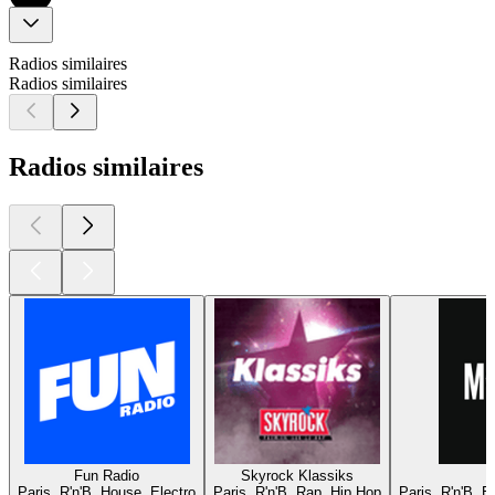
Radios similaires
Radios similaires
Radios similaires
Fun Radio
Skyrock Klassiks
Paris, R'n'B, House, Electro
Paris, R'n'B, Rap, Hip Hop
Paris, R'n'B, 