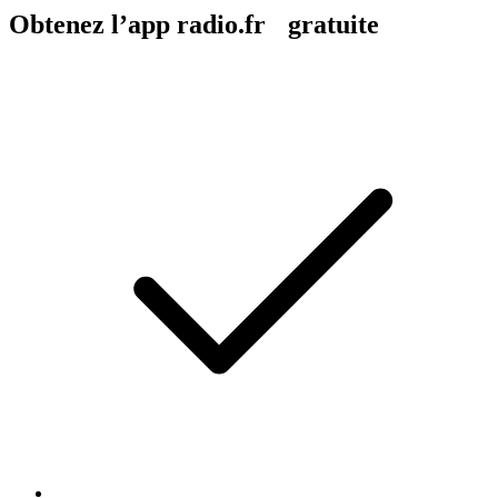
Obtenez l’app radio.fr gratuite