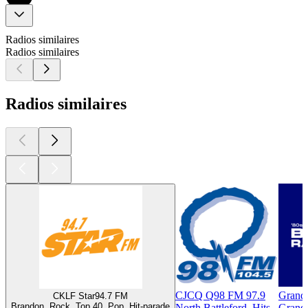
Radios similaires
Radios similaires
Radios similaires
CJCQ Q98 FM 97.9
Grand
CKLF Star94.7 FM
Brandon, Rock, Top 40, Pop, Hit-parade
North Battleford, Hits
Grand-