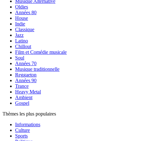
Musique Alternative
Oldies
Années 80
House
Indie
Classique
Jazz
Latino
Chillout
Film et Comédie musicale
Soul
Années 70
Musique traditionnelle
Reggaeton
Années 90
Trance
Heavy Metal
Ambient
Gospel
Thèmes les plus populaires
Informations
Culture
Sports