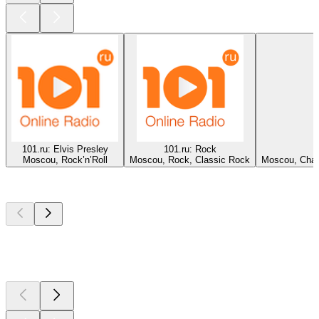
101.ru: Elvis Presley
101.ru: Rock
Moscou, Rock’n’Roll
Moscou, Rock, Classic Rock
Moscou, Chans
Les meilleurs
podcasts
Les meilleurs
podcasts
Les meilleurs
podcasts