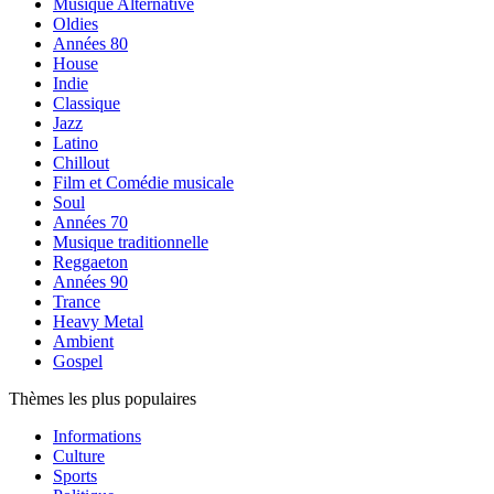
Musique Alternative
Oldies
Années 80
House
Indie
Classique
Jazz
Latino
Chillout
Film et Comédie musicale
Soul
Années 70
Musique traditionnelle
Reggaeton
Années 90
Trance
Heavy Metal
Ambient
Gospel
Thèmes les plus populaires
Informations
Culture
Sports