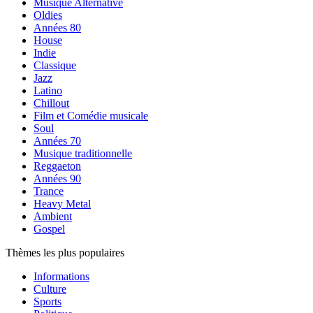
Musique Alternative
Oldies
Années 80
House
Indie
Classique
Jazz
Latino
Chillout
Film et Comédie musicale
Soul
Années 70
Musique traditionnelle
Reggaeton
Années 90
Trance
Heavy Metal
Ambient
Gospel
Thèmes les plus populaires
Informations
Culture
Sports