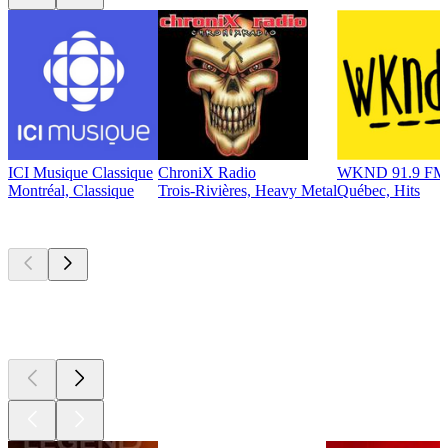
ICI Musique Classique
ChroniX Radio
WKND 91.9 FM
Montréal, Classique
Trois-Rivières, Heavy Metal
Québec, Hits
Les meilleurs
podcasts
Les meilleurs
podcasts
Les meilleurs
podcasts