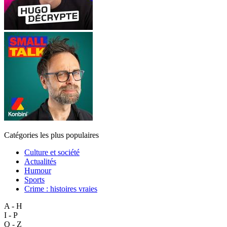
Catégories les plus populaires
Culture et société
Actualités
Humour
Sports
Crime : histoires vraies
A - H
I - P
Q - Z