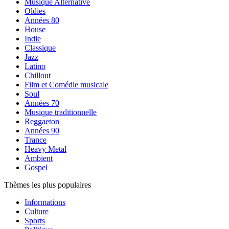
Musique Alternative
Oldies
Années 80
House
Indie
Classique
Jazz
Latino
Chillout
Film et Comédie musicale
Soul
Années 70
Musique traditionnelle
Reggaeton
Années 90
Trance
Heavy Metal
Ambient
Gospel
Thèmes les plus populaires
Informations
Culture
Sports