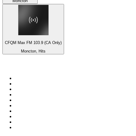
Moncton
CFQM Max FM 103.9 (CA Only)
Moncton, Hits
Top 100 sur
radio.fr
1
.
RMC Info Talk Sport
2
.
RTL
3
.
France Info
4
.
Europe 1
5
.
France Inter
6
.
Radio FREE DOM
7
.
NOSTALGIE
8
.
Tropiques FM
9
.
CHERIE FM
10
.
NRJ