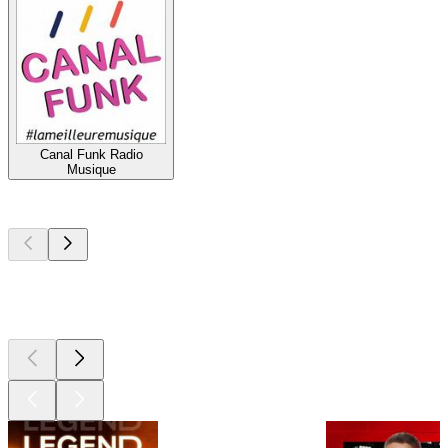
Canal Funk Radio
Musique
Les meilleurs
podcasts
Les meilleurs
podcasts
Les meilleurs
podcasts