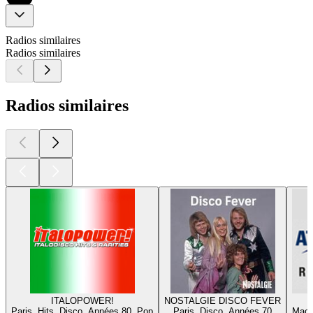
Radios similaires
Radios similaires
Radios similaires
ITALOPOWER!
NOSTALGIE DISCO FEVER
Paris, Hits, Disco, Années 80, Pop
Paris, Disco, Années 70
Mach