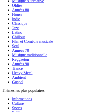
Musique Alternative
Oldies
Années 80
House
Indie
Classique
Jazz
Latino
Chillout
Film et Comédie musicale
Soul
Années 70
Musique traditionnelle
Reggaeton
Années 90
Trance
Heavy Metal
Ambient
Gospel
Thèmes les plus populaires
Informations
Culture
Sports