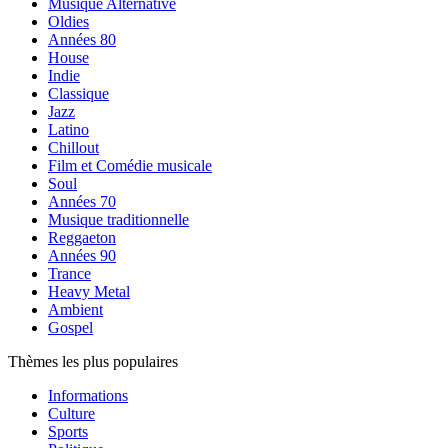
Musique Alternative
Oldies
Années 80
House
Indie
Classique
Jazz
Latino
Chillout
Film et Comédie musicale
Soul
Années 70
Musique traditionnelle
Reggaeton
Années 90
Trance
Heavy Metal
Ambient
Gospel
Thèmes les plus populaires
Informations
Culture
Sports