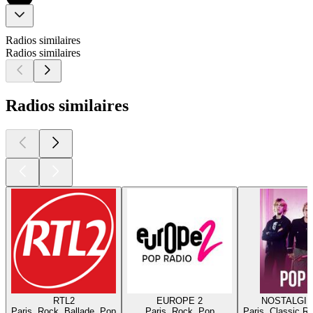
Radios similaires
Radios similaires
Radios similaires
RTL2
EUROPE 2
NOSTALGIE
Paris, Rock, Ballade, Pop
Paris, Rock, Pop
Paris, Classic R