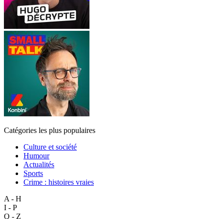
Catégories les plus populaires
Culture et société
Humour
Actualités
Sports
Crime : histoires vraies
A - H
I - P
Q - Z