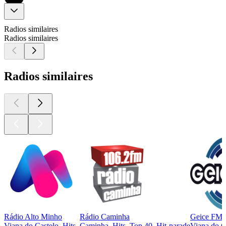
Radios similaires
Radios similaires
Radios similaires
Rádio Alto Minho
Rádio Caminha
Geice FM
Viana do Castelo, Hits
Caminha, Hits, Top 40, Hit-parade
Viana do C