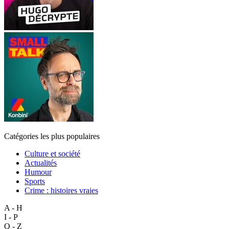
Catégories les plus populaires
Culture et société
Actualités
Humour
Sports
Crime : histoires vraies
A - H
I - P
Q - Z