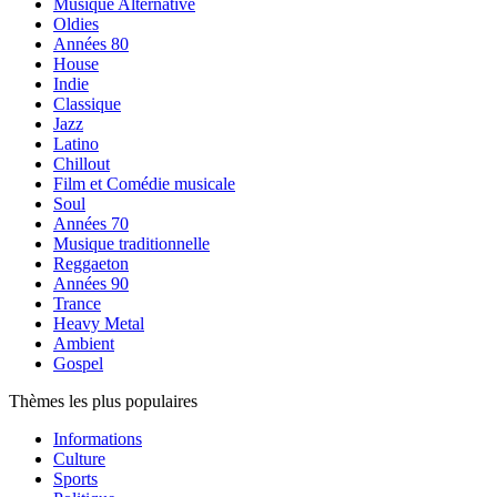
Musique Alternative
Oldies
Années 80
House
Indie
Classique
Jazz
Latino
Chillout
Film et Comédie musicale
Soul
Années 70
Musique traditionnelle
Reggaeton
Années 90
Trance
Heavy Metal
Ambient
Gospel
Thèmes les plus populaires
Informations
Culture
Sports