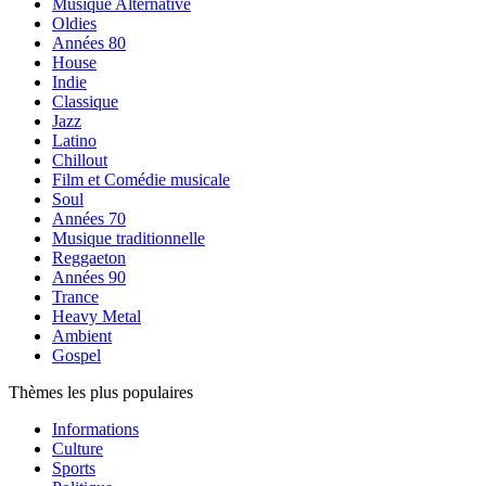
Musique Alternative
Oldies
Années 80
House
Indie
Classique
Jazz
Latino
Chillout
Film et Comédie musicale
Soul
Années 70
Musique traditionnelle
Reggaeton
Années 90
Trance
Heavy Metal
Ambient
Gospel
Thèmes les plus populaires
Informations
Culture
Sports