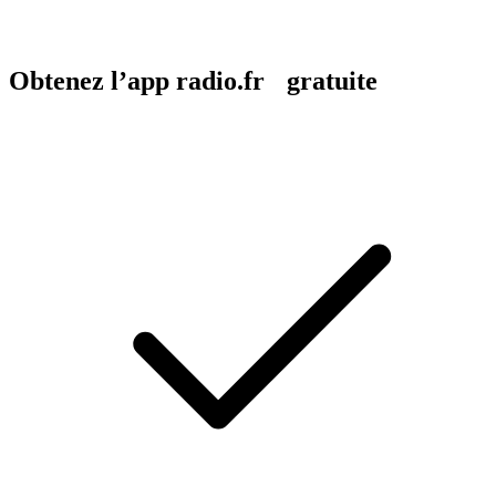
Obtenez l’app radio.fr gratuite