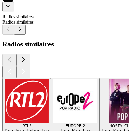
Radios similaires
Radios similaires
Radios similaires
RTL2
EUROPE 2
NOSTALGIE
Paris, Rock, Ballade, Pop
Paris, Rock, Pop
Paris, Rock, Cla