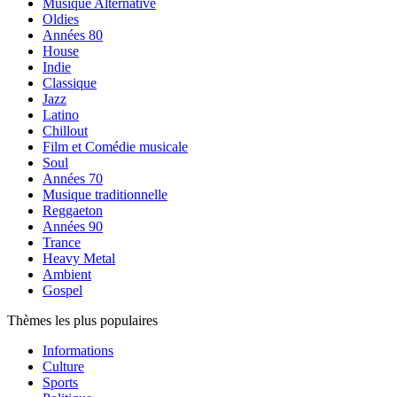
Musique Alternative
Oldies
Années 80
House
Indie
Classique
Jazz
Latino
Chillout
Film et Comédie musicale
Soul
Années 70
Musique traditionnelle
Reggaeton
Années 90
Trance
Heavy Metal
Ambient
Gospel
Thèmes les plus populaires
Informations
Culture
Sports