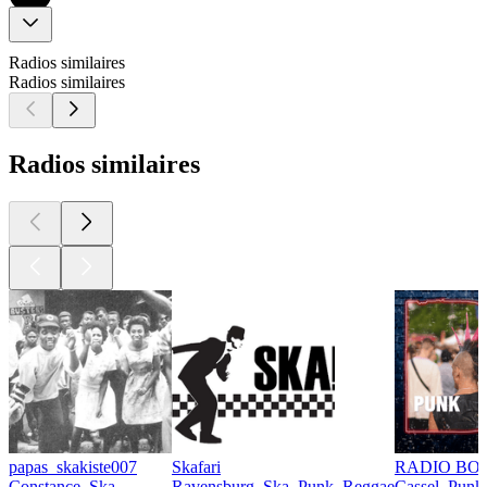
Radios similaires
Radios similaires
Radios similaires
papas_skakiste007
Skafari
RADIO BOB
Constance, Ska
Ravensburg, Ska, Punk, Reggae
Cassel, Punk