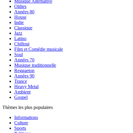
Musique Alternative
Oldies
Années 80
House
Indie
Classique
Jazz
Latino
Chillout
Film et Comédie musicale
Soul
Années 70
Musique traditionnelle
Reggaeton
Années 90
Trance
Heavy Metal
Ambient
Gospel
Thèmes les plus populaires
Informations
Culture
Sports