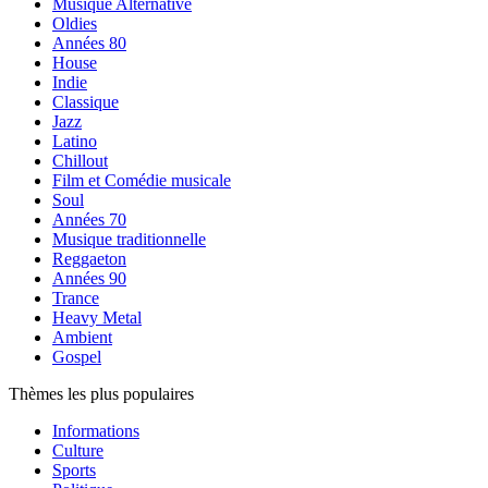
Musique Alternative
Oldies
Années 80
House
Indie
Classique
Jazz
Latino
Chillout
Film et Comédie musicale
Soul
Années 70
Musique traditionnelle
Reggaeton
Années 90
Trance
Heavy Metal
Ambient
Gospel
Thèmes les plus populaires
Informations
Culture
Sports