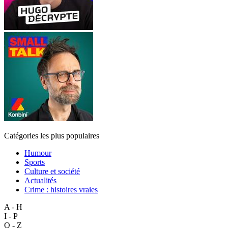
Catégories les plus populaires
Humour
Sports
Culture et société
Actualités
Crime : histoires vraies
A - H
I - P
Q - Z