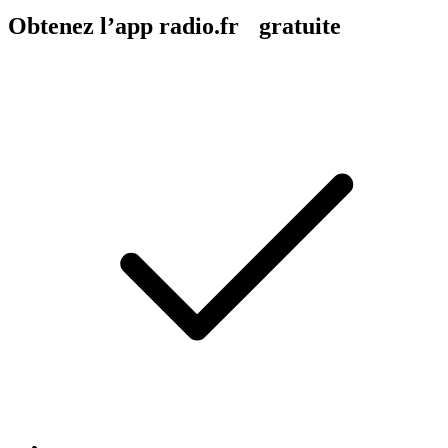
Obtenez l’app radio.fr gratuite