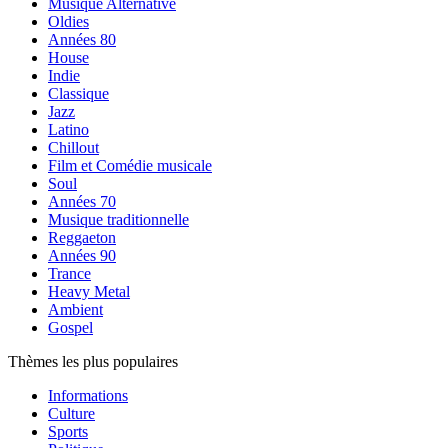
Musique Alternative
Oldies
Années 80
House
Indie
Classique
Jazz
Latino
Chillout
Film et Comédie musicale
Soul
Années 70
Musique traditionnelle
Reggaeton
Années 90
Trance
Heavy Metal
Ambient
Gospel
Thèmes les plus populaires
Informations
Culture
Sports