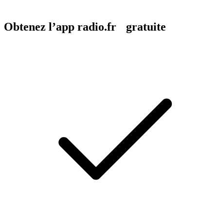
Obtenez l’app radio.fr gratuite