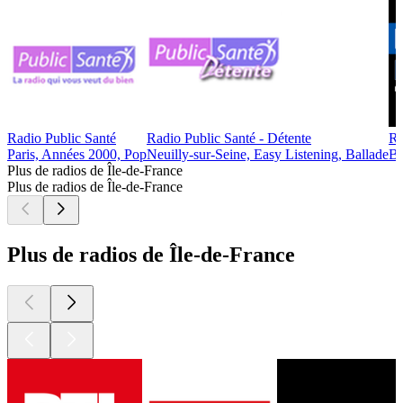
Radio Public Santé
Radio Public Santé - Détente
Re
Paris, Années 2000, Pop
Neuilly-sur-Seine, Easy Listening, Ballade
Bo
Plus de radios de Île-de-France
Plus de radios de Île-de-France
Plus de radios de Île-de-France