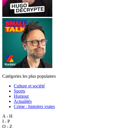
Catégories les plus populaires
Culture et société
Sports
Humour
Actualités
Crime : histoires vraies
A - H
I - P
Q - Z