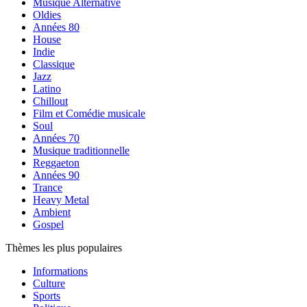
Musique Alternative
Oldies
Années 80
House
Indie
Classique
Jazz
Latino
Chillout
Film et Comédie musicale
Soul
Années 70
Musique traditionnelle
Reggaeton
Années 90
Trance
Heavy Metal
Ambient
Gospel
Thèmes les plus populaires
Informations
Culture
Sports