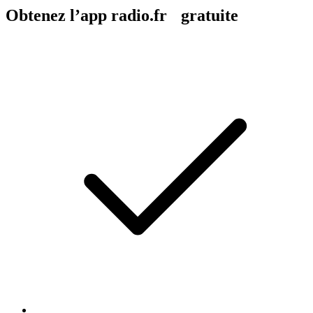
Obtenez l’app radio.fr gratuite