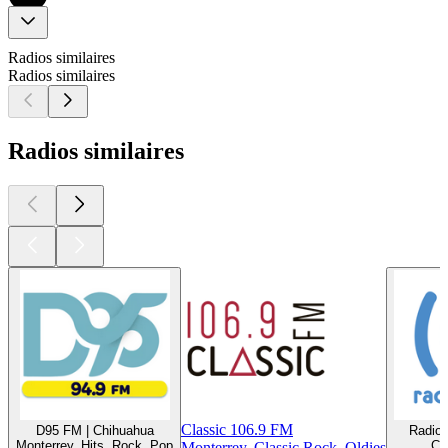
Radios similaires
Radios similaires
Radios similaires
Classic 106.9 FM
D95 FM | Chihuahua
Radio
Monterrey, Hits, Rock, Pop
Cl
Monterrey, Classic Rock, Oldies