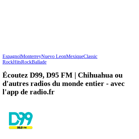
Espagnol
Monterrey
Nuevo Leon
Mexique
Classic
Rock
Hits
Rock
Ballade
Écoutez D99, D95 FM | Chihuahua ou
d'autres radios du monde entier - avec
l'app de radio.fr