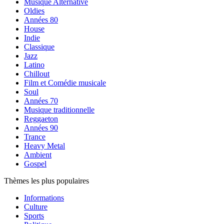
Musique Alternative
Oldies
Années 80
House
Indie
Classique
Jazz
Latino
Chillout
Film et Comédie musicale
Soul
Années 70
Musique traditionnelle
Reggaeton
Années 90
Trance
Heavy Metal
Ambient
Gospel
Thèmes les plus populaires
Informations
Culture
Sports