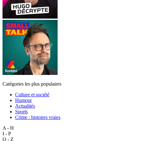
Catégories les plus populaires
Culture et société
Humour
Actualités
Sports
Crime : histoires vraies
A - H
I - P
Q - Z