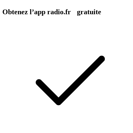
Obtenez l’app radio.fr gratuite