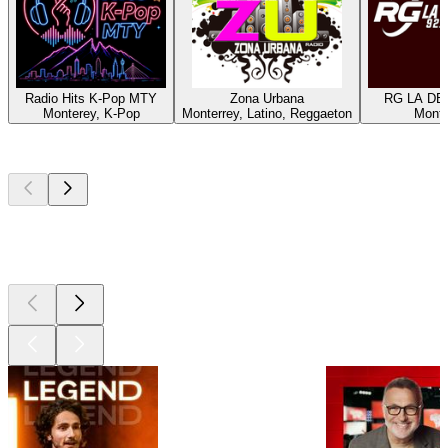
Radio Hits K-Pop MTY
Zona Urbana
RG LA DE
Monterey, K-Pop
Monterrey, Latino, Reggaeton
Monte
Les meilleurs
podcasts
Les meilleurs
podcasts
Les meilleurs
podcasts