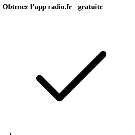
Obtenez l’app radio.fr gratuite