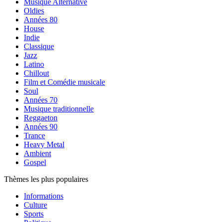
Musique Alternative
Oldies
Années 80
House
Indie
Classique
Jazz
Latino
Chillout
Film et Comédie musicale
Soul
Années 70
Musique traditionnelle
Reggaeton
Années 90
Trance
Heavy Metal
Ambient
Gospel
Thèmes les plus populaires
Informations
Culture
Sports