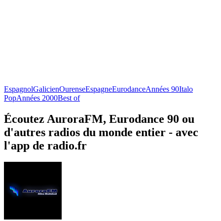
Espagnol
Galicien
Ourense
Espagne
Eurodance
Années 90
Italo
Pop
Années 2000
Best of
Écoutez AuroraFM, Eurodance 90 ou
d'autres radios du monde entier - avec
l'app de radio.fr