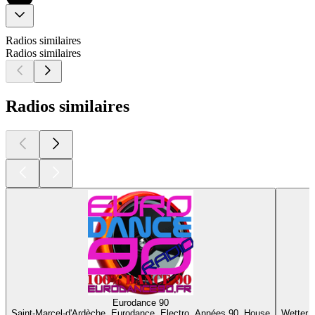
Radios similaires
Radios similaires
Radios similaires
Eurodance 90
B
Saint-Marcel-d'Ardèche, Eurodance, Electro, Années 90, House
Wetter,