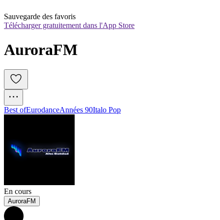
Sauvegarde des favoris
Télécharger gratuitement dans l'App Store
AuroraFM
Best of
Eurodance
Années 90
Italo Pop
En cours
AuroraFM