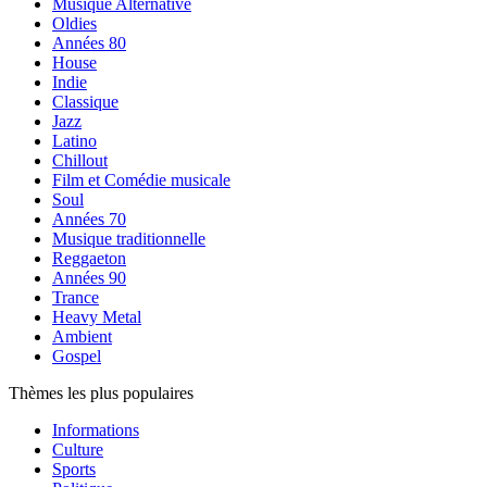
Musique Alternative
Oldies
Années 80
House
Indie
Classique
Jazz
Latino
Chillout
Film et Comédie musicale
Soul
Années 70
Musique traditionnelle
Reggaeton
Années 90
Trance
Heavy Metal
Ambient
Gospel
Thèmes les plus populaires
Informations
Culture
Sports