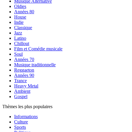
Musique Alternative
Oldies
Années 80
House
Indie
Classique
Jazz
Latino
Chillout
Film et Comédie musicale
Soul
Années 70
Musique traditionnelle
Reggaeton
Années 90
Trance
Heavy Metal
Ambient
Gospel
Thèmes les plus populaires
Informations
Culture
Sports