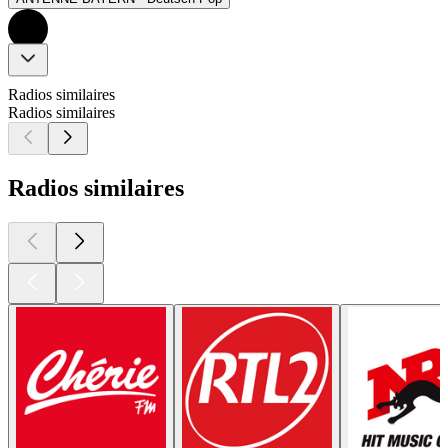
Radios similaires
Radios similaires
Radios similaires