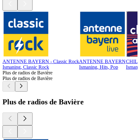
ANTENNE BAYERN - Classic Rock
ANTENNE BAYERN
CHIL
Ismaning, Classic Rock
Ismaning, Hits, Pop
Ismanin
Plus de radios de Bavière
Plus de radios de Bavière
Plus de radios de Bavière