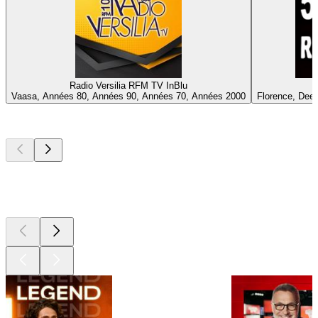
Radio Versilia RFM TV InBlu
Vaasa, Années 80, Années 90, Années 70, Années 2000
Florence, Deep
Les meilleurs
podcasts
Les meilleurs
podcasts
Les meilleurs
podcasts