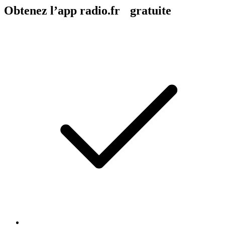
Obtenez l’app radio.fr gratuite