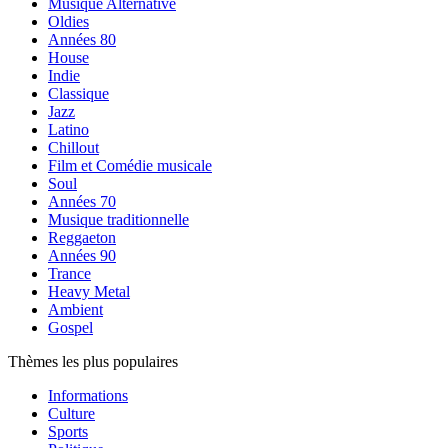
Musique Alternative
Oldies
Années 80
House
Indie
Classique
Jazz
Latino
Chillout
Film et Comédie musicale
Soul
Années 70
Musique traditionnelle
Reggaeton
Années 90
Trance
Heavy Metal
Ambient
Gospel
Thèmes les plus populaires
Informations
Culture
Sports