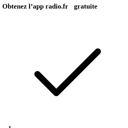
Obtenez l’app radio.fr gratuite