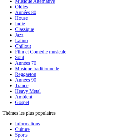
Musique Alternative
Oldies
Années 80
House
Indie
Classique
Jazz
Latino
Chillout
Film et Comédie musicale
Soul
Années 70
Musique traditionnelle
Reggaeton
Années 90
Trance
Heavy Metal
Ambient
Gospel
Thèmes les plus populaires
Informations
Culture
Sports