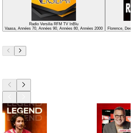
Radio Versilia RFM TV InBlu
Vaasa, Années 70, Années 90, Années 80, Années 2000
Florence, Deep
Les meilleurs
podcasts
Les meilleurs
podcasts
Les meilleurs
podcasts