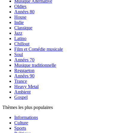
Musique Alternative
Oldies
Années 80
House
Indie
Classique
Jazz
Latino
Chillout
Film et Comédie musicale
Soul
Années 70
Musique traditionnelle
Reggaeton
Années 90
Trance
Heavy Metal
Ambient
Gospel
Thèmes les plus populaires
Informations
Culture
Sports