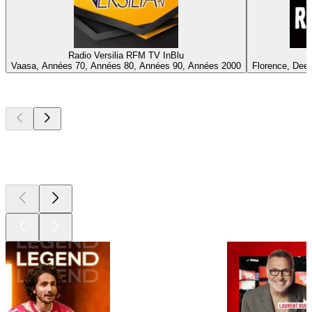
Radio Versilia RFM TV InBlu
Vaasa, Années 70, Années 80, Années 90, Années 2000
Florence, Deep
Les meilleurs
podcasts
Les meilleurs
podcasts
Les meilleurs
podcasts