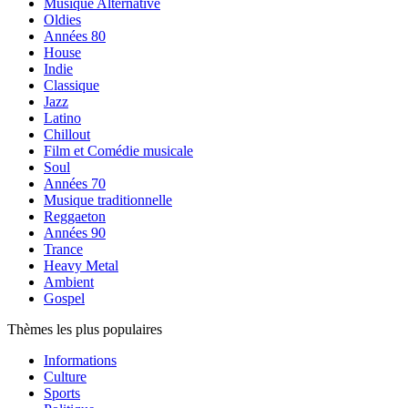
Musique Alternative
Oldies
Années 80
House
Indie
Classique
Jazz
Latino
Chillout
Film et Comédie musicale
Soul
Années 70
Musique traditionnelle
Reggaeton
Années 90
Trance
Heavy Metal
Ambient
Gospel
Thèmes les plus populaires
Informations
Culture
Sports