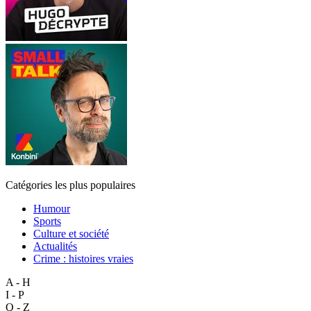
Catégories les plus populaires
Humour
Sports
Culture et société
Actualités
Crime : histoires vraies
A - H
I - P
Q - Z