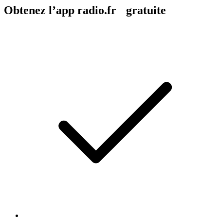
Obtenez l’app radio.fr gratuite