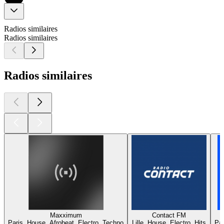
Radios similaires
Radios similaires
Radios similaires
Maxximum
Contact FM
Paris, House, Afrobeat, Electro, Techno
Lille, House, Electro, Hits
Par