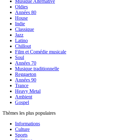
Musique Alternative
Oldies
Années 80
House
Indie
Classique
Jazz
Latino
Chillout
Film et Comédie musicale
Soul
Années 70
Musique traditionnelle
Reggaeton
Années 90
Trance
Heavy Metal
Ambient
Gospel
Thèmes les plus populaires
Informations
Culture
Sports