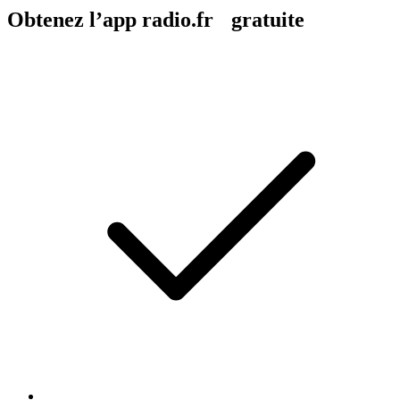
Obtenez l’app radio.fr gratuite