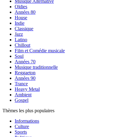
Musique Alternative
Oldies
Années 80
House
Indie
Classique
Jazz
Latino
Chillout
Film et Comédie musicale
Soul
Années 70
Musique traditionnelle
Reggaeton
Années 90
Trance
Heavy Metal
Ambient
Gospel
Thèmes les plus populaires
Informations
Culture
Sports