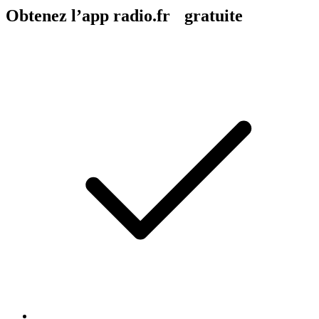
Obtenez l’app radio.fr gratuite