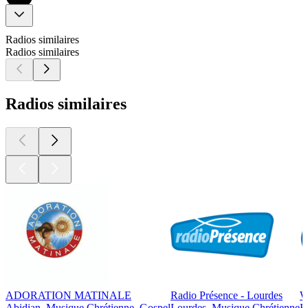
Radios similaires
Radios similaires
Radios similaires
ADORATION MATINALE
Radio Présence - Lourdes
W
Abidjan, Musique Chrétienne, Gospel
Lourdes, Musique Chrétienne
B