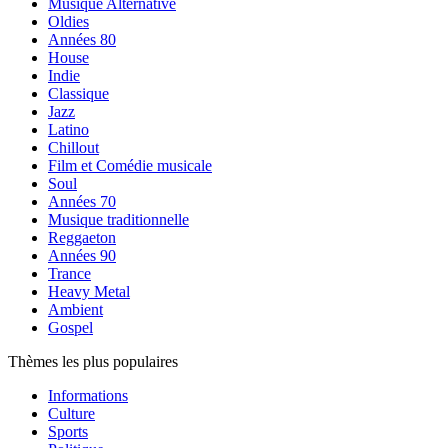
Musique Alternative
Oldies
Années 80
House
Indie
Classique
Jazz
Latino
Chillout
Film et Comédie musicale
Soul
Années 70
Musique traditionnelle
Reggaeton
Années 90
Trance
Heavy Metal
Ambient
Gospel
Thèmes les plus populaires
Informations
Culture
Sports