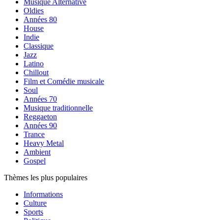
Musique Alternative
Oldies
Années 80
House
Indie
Classique
Jazz
Latino
Chillout
Film et Comédie musicale
Soul
Années 70
Musique traditionnelle
Reggaeton
Années 90
Trance
Heavy Metal
Ambient
Gospel
Thèmes les plus populaires
Informations
Culture
Sports