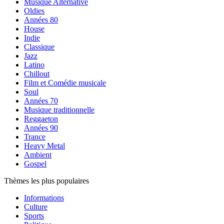
Musique Alternative
Oldies
Années 80
House
Indie
Classique
Jazz
Latino
Chillout
Film et Comédie musicale
Soul
Années 70
Musique traditionnelle
Reggaeton
Années 90
Trance
Heavy Metal
Ambient
Gospel
Thèmes les plus populaires
Informations
Culture
Sports