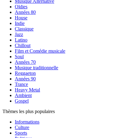
Musique Alternative
Oldies
Années 80
House
Indie
Classique
Jazz
Latino
Chillout
Film et Comédie musicale
Soul
Années 70
Musique traditionnelle
Reggaeton
Années 90
Trance
Heavy Metal
Ambient
Gospel
Thèmes les plus populaires
Informations
Culture
Sports