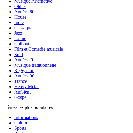
Musique Alternative
Oldies
Années 80
House
Indie
Classique
Jazz
Latino
Chillout
Film et Comédie musicale
Soul
Années 70
Musique traditionnelle
Reggaeton
Années 90
Trance
Heavy Metal
Ambient
Gospel
Thèmes les plus populaires
Informations
Culture
Sports