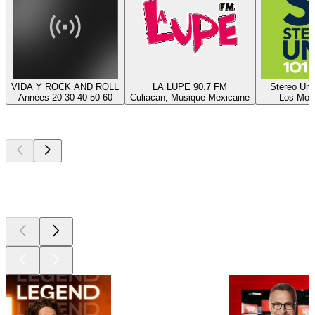
VIDA Y ROCK AND ROLL
LA LUPE 90.7 FM
Stereo Un
Années 20 30 40 50 60
Culiacan, Musique Mexicaine
Los Moc
Les meilleurs
podcasts
Les meilleurs
podcasts
Les meilleurs
podcasts