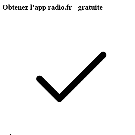
Obtenez l’app radio.fr gratuite