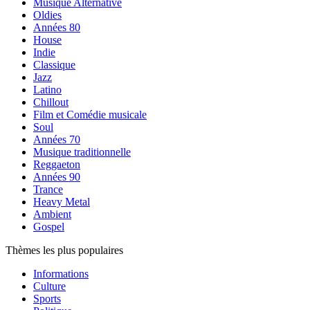
Musique Alternative
Oldies
Années 80
House
Indie
Classique
Jazz
Latino
Chillout
Film et Comédie musicale
Soul
Années 70
Musique traditionnelle
Reggaeton
Années 90
Trance
Heavy Metal
Ambient
Gospel
Thèmes les plus populaires
Informations
Culture
Sports